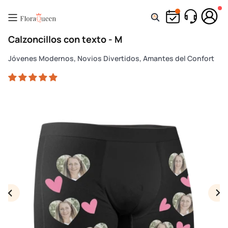
Ir
directamente
al
Calzoncillos con texto - M
contenido
Jóvenes Modernos, Novios Divertidos, Amantes del Confort