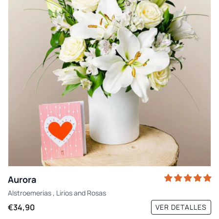
Aurora
Alstroemerias
,
Lirios
and
Rosas
€34,90
VER DETALLES