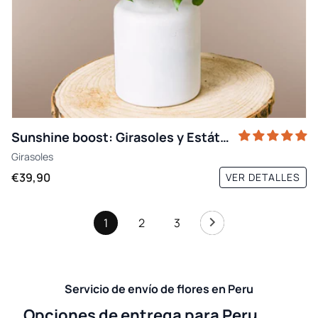
Sunshine boost: Girasoles y Estátice
Girasoles
€39,90
VER DETALLES
1
2
3
Servicio de envío de flores en Peru
Opciones de entrega para Peru