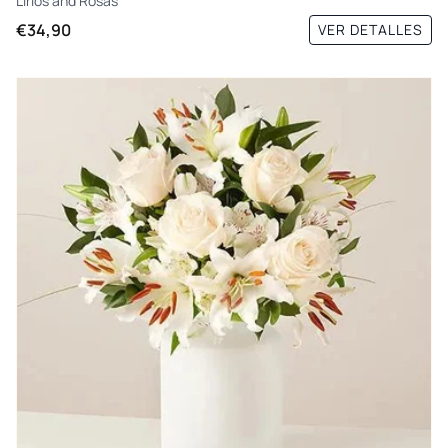
Lirios
and
Rosas
€34,90
VER DETALLES