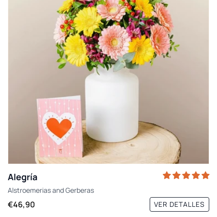
Alegría
Alstroemerias
and
Gerberas
€46,90
VER DETALLES