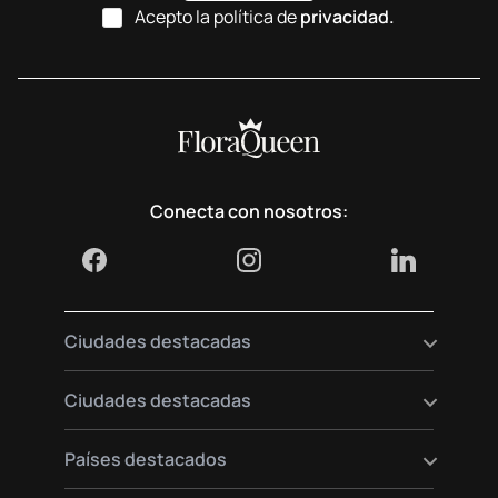
Acepto la política de
privacidad.
Conecta con nosotros:
Ciudades destacadas
Envía flores a Madrid
Ciudades destacadas
Envía flores a Berlín
Envía flores a París
Envía flores a Viena
Países destacados
Envía flores a Barcelona
Envía flores a Múnich
Envía flores a Hamburgo