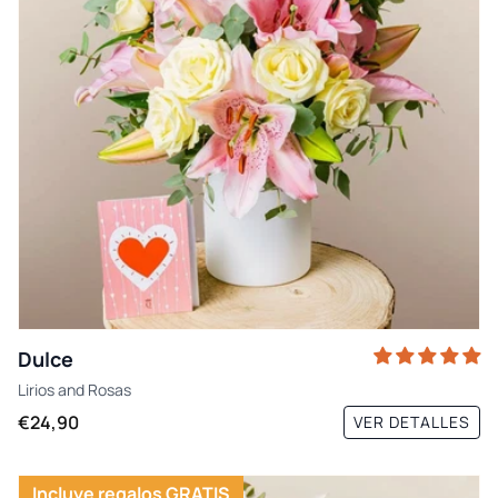
Dulce
Lirios
and
Rosas
€24,90
VER DETALLES
Incluye regalos GRATIS