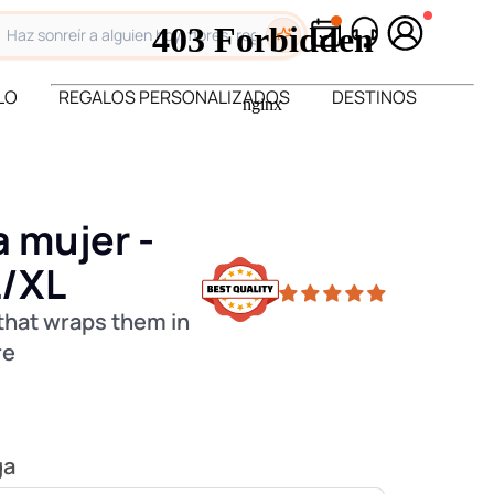
LO
REGALOS PERSONALIZADOS
DESTINOS
 mujer -
L/XL
 that wraps them in
re
ga