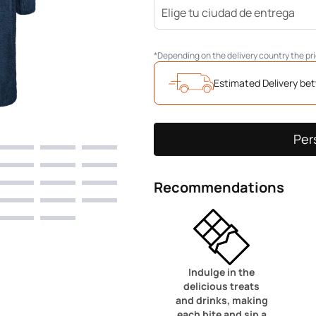
*Depending on the delivery country the p
Estimated Delivery b
Per
Recommendations
Indulge in the
delicious treats
and drinks, making
each bite and sip a