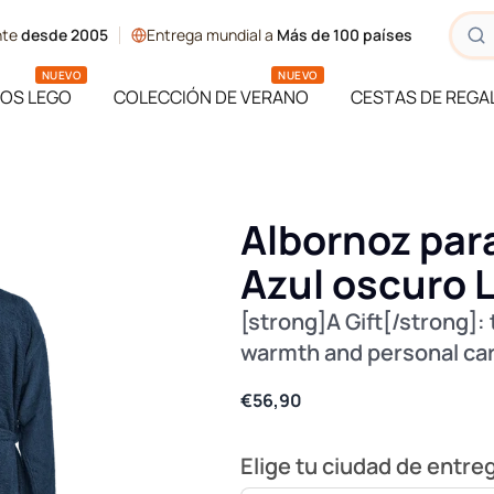
ente
desde 2005
Entrega mundial a
Más de 100 países
NUEVO
NUEVO
OS LEGO
COLECCIÓN DE VERANO
CESTAS DE REGA
Albornoz para
Azul oscuro 
[strong]A Gift[/strong]:
warmth and personal ca
€56,90
Elige tu ciudad de entre