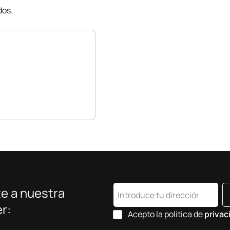
dos.
e a nuestra
r:
Acepto la política de
privac