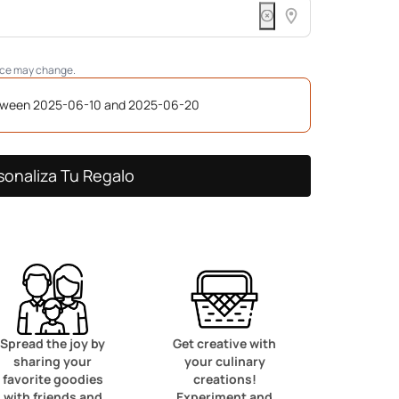
rice may change.
etween 2025-06-10 and 2025-06-20
sonaliza Tu Regalo
Spread the joy by
Get creative with
sharing your
your culinary
favorite goodies
creations!
with friends and
Experiment and