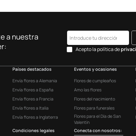
e a nuestra
r:
Acepto la política de
privac
Países destacados
Eventos y ocasiones
Envía flores a Alemania
Flores de cumpleaños
Envía flores a España
Amo las flores
Envía flores a Francia
Flores del nacimiento
Envía flores a Italia
Flores para funerales
Flores para el Día de San
Envía flores a Inglaterra
Valentín
Condiciones legales
Conecta con nosotros: