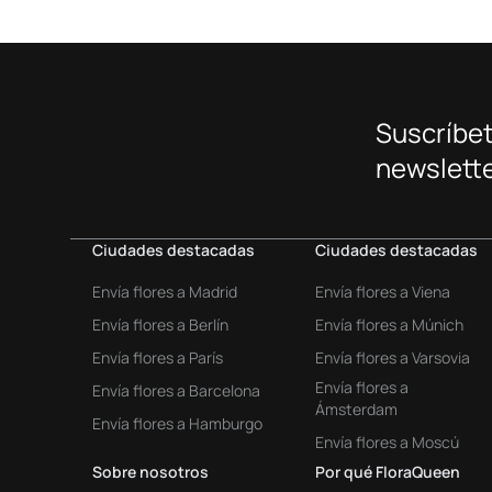
Suscríbet
newslette
Ciudades destacadas
Ciudades destacadas
Envía flores a Madrid
Envía flores a Viena
Envía flores a Berlín
Envía flores a Múnich
Envía flores a París
Envía flores a Varsovia
Envía flores a
Envía flores a Barcelona
Ámsterdam
Envía flores a Hamburgo
Envía flores a Moscú
Sobre nosotros
Por qué FloraQueen