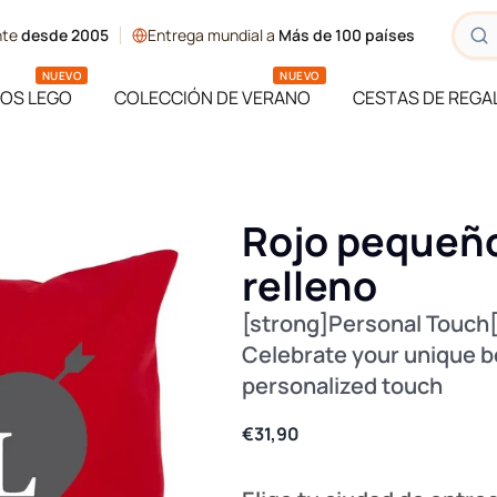
ente
desde 2005
Entrega mundial a
Más de 100 países
NUEVO
NUEVO
OS LEGO
COLECCIÓN DE VERANO
CESTAS DE REGA
Rojo pequeñ
relleno
[strong]Personal Touch[
Celebrate your unique b
personalized touch
€31,90