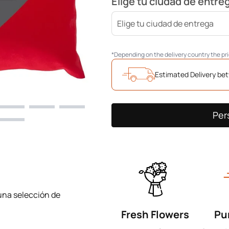
Elige tu ciudad de entre
*Depending on the delivery country the p
Estimated Delivery b
Per
una selección de
Fresh Flowers
Pu