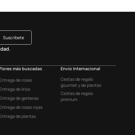
Suscríbete
idad.
Flores más buscadas
Envío Internacional
Cestas de regalo
Entrega de rosas
gourmet y de plantas
Entrega de lirios
Cestas de regalo
Entrega de gerberas
premium
Entrega de rosas rojas
Entrega de plantas