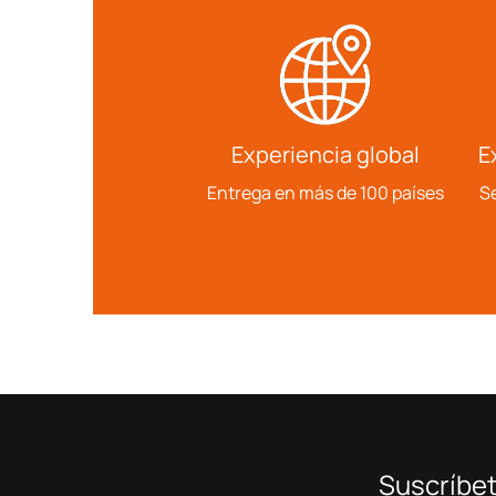
Experiencia global
E
Entrega en más de 100 países
Se
Suscríbet