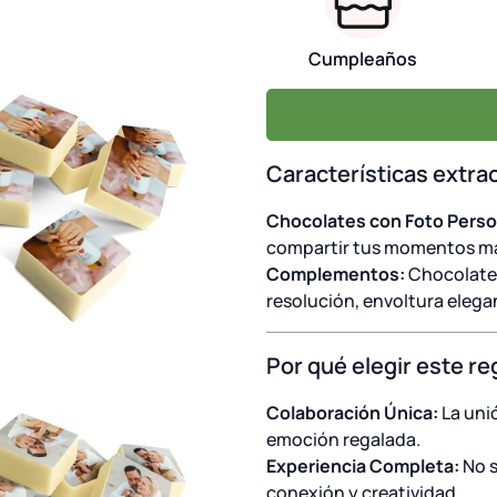
Cumpleaños
Características extra
Chocolates con Foto Perso
compartir tus momentos má
Complementos:
Chocolate 
resolución, envoltura elega
Por qué elegir este re
Colaboración Única:
La uni
emoción regalada.
Experiencia Completa:
No s
conexión y creatividad.