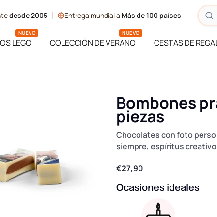
ente
desde 2005
Entrega mundial a
Más de 100 países
NUEVO
NUEVO
OS LEGO
COLECCIÓN DE VERANO
CESTAS DE REGA
Bombones pral
piezas
Chocolates con foto perso
siempre, espíritus creativ
€27,90
Ocasiones ideales