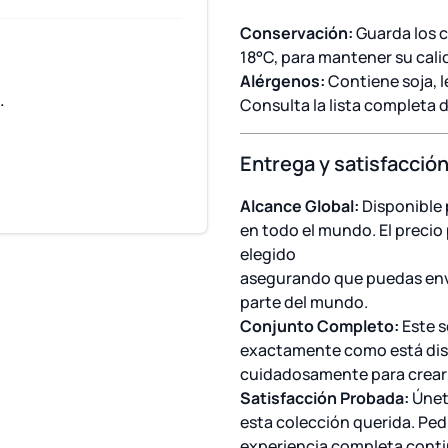
Conservación:
Guarda los c
18°C, para mantener su cali
Alérgenos:
Contiene soja, l
.
Consulta la lista completa 
Entrega y satisfacció
Alcance Global:
Disponible 
en todo el mundo. El precio
elegido
asegurando que puedas envi
parte del mundo.
Conjunto Completo:
Este s
exactamente como está di
cuidadosamente para crear l
Satisfacción Probada:
Únete
esta colección querida. Ped
experiencia completa conti