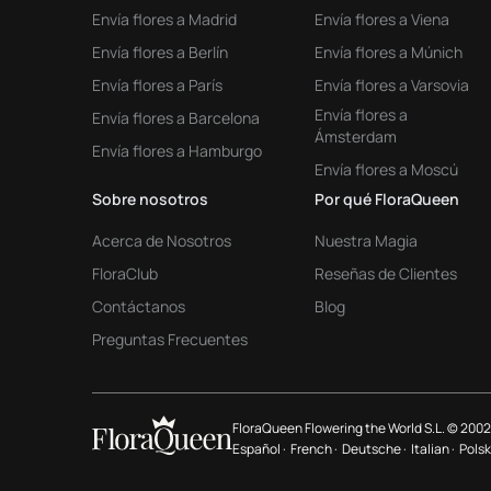
Envía flores a Madrid
Envía flores a Viena
Envía flores a Berlín
Envía flores a Múnich
Envía flores a París
Envía flores a Varsovia
Envía flores a
Envía flores a Barcelona
Ámsterdam
Envía flores a Hamburgo
Envía flores a Moscú
Sobre nosotros
Por qué FloraQueen
Acerca de Nosotros
Nuestra Magia
FloraClub
Reseñas de Clientes
Contáctanos
Blog
Preguntas Frecuentes
FloraQueen Flowering the World S.L. © 2002
Español ·
French ·
Deutsche ·
Italian ·
Polsk