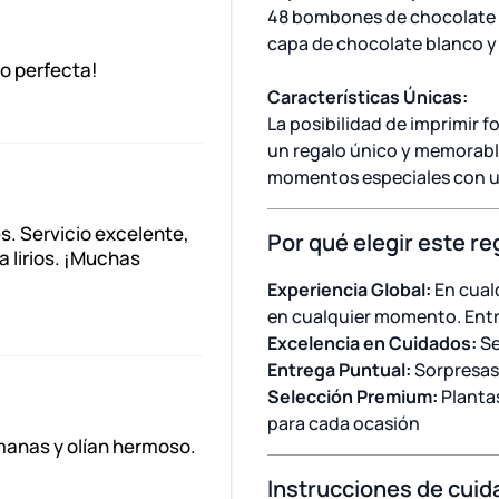
48 bombones de chocolate c
capa de chocolate blanco y 
eo perfecta!
Características Únicas:
La posibilidad de imprimir 
un regalo único y memorable
momentos especiales con un
s. Servicio excelente,
Por qué elegir este re
a lirios. ¡Muchas
Experiencia Global:
En cual
en cualquier momento. Entr
Excelencia en Cuidados:
Se
Entrega Puntual:
Sorpresas
Selección Premium:
Plantas
para cada ocasión
emanas y olían hermoso.
Instrucciones de cuid