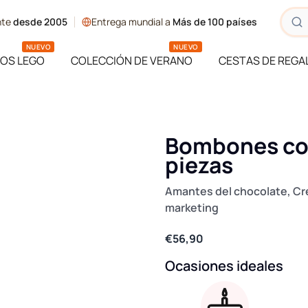
ente
desde 2005
Entrega mundial a
Más de 100 países
NUEVO
NUEVO
OS LEGO
COLECCIÓN DE VERANO
CESTAS DE REGA
Bombones cor
piezas
Amantes del chocolate, Cre
marketing
€56,90
Ocasiones ideales