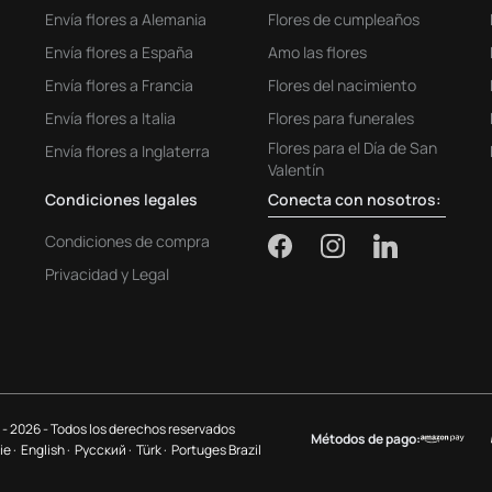
Envía flores a Alemania
Flores de cumpleaños
Envía flores a España
Amo las flores
Envía flores a Francia
Flores del nacimiento
Envía flores a Italia
Flores para funerales
Flores para el Día de San
Envía flores a Inglaterra
Valentín
Condiciones legales
Conecta con nosotros:
Condiciones de compra
Privacidad y Legal
 - 2026 - Todos los derechos reservados
Métodos de pago:
ie ·
English ·
Pусский ·
Türk ·
Portuges Brazil