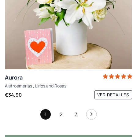
Aurora
Alstroemerias
,
Lirios
and
Rosas
€34,90
VER DETALLES
1
2
3