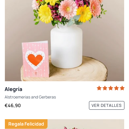
Alegría
Alstroemerias
and
Gerberas
€46,90
VER DETALLES
Regala Felicidad