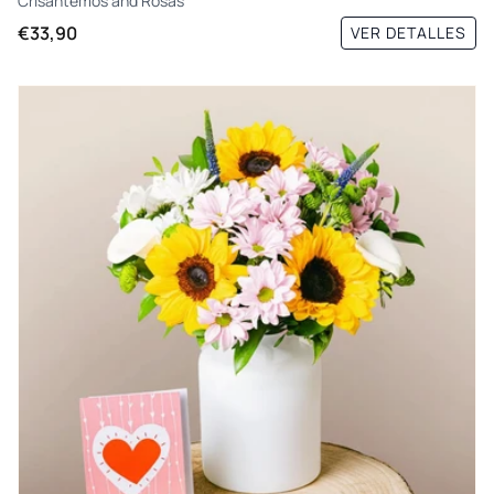
Crisantemos
and
Rosas
€33,90
VER DETALLES