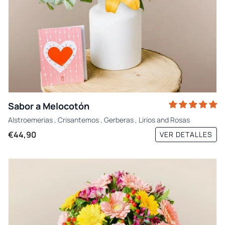
Sabor a Melocotón
Alstroemerias
,
Crisantemos
,
Gerberas
,
Lirios
and
Rosas
€44,90
VER DETALLES