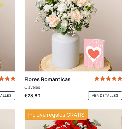
Flores Románticas
Claveles
€28,80
TALLES
VER DETALLES
Incluye regalos GRATIS