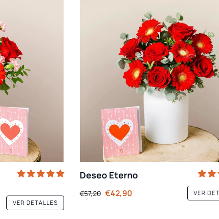
Deseo Eterno
€42,90
€57,20
VER DE
VER DETALLES