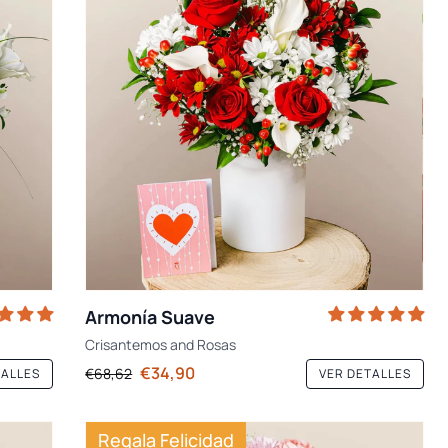
Armonía Suave
Crisantemos
and
Rosas
€34,90
€68,62
TALLES
VER DETALLES
Regala Felicidad