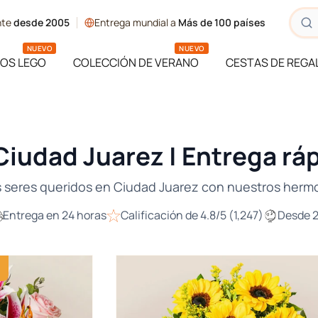
ente
desde 2005
Entrega mundial a
Más de 100 países
NUEVO
NUEVO
OS LEGO
COLECCIÓN DE VERANO
CESTAS DE REGA
 Ciudad Juarez | Entrega rá
us seres queridos en Ciudad Juarez con nuestros her
Entrega en 24 horas
Calificación de 4.8/5 (1,247)
Desde 