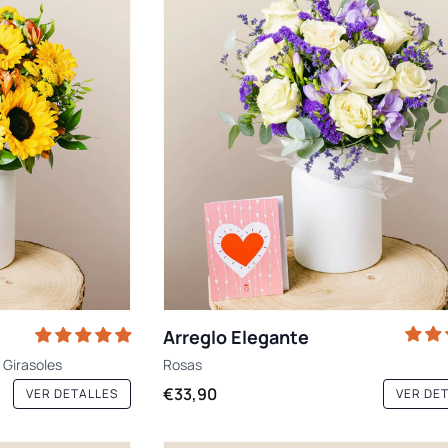
Arreglo Elegante
d
Girasoles
Rosas
€33,90
VER DETALLES
VER DE