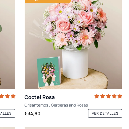
Cóctel Rosa
Crisantemos
,
Gerberas
and
Rosas
€34,90
TALLES
VER DETALLES