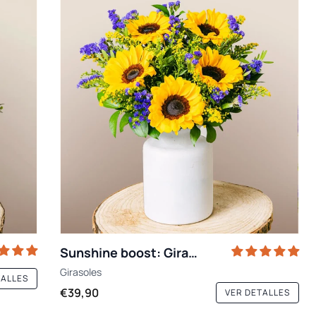
Sunshine boost: Girasoles y Estátice
Girasoles
TALLES
€39,90
VER DETALLES