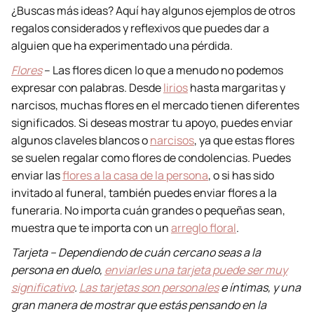
¿Buscas más ideas? Aquí hay algunos ejemplos de otros
regalos considerados y reflexivos que puedes dar a
alguien que ha experimentado una pérdida.
Flores
– Las flores dicen lo que a menudo no podemos
expresar con palabras. Desde
lirios
hasta margaritas y
narcisos, muchas flores en el mercado tienen diferentes
significados. Si deseas mostrar tu apoyo, puedes enviar
algunos claveles blancos o
narcisos
, ya que estas flores
se suelen regalar como flores de condolencias. Puedes
enviar las
flores a la casa de la persona
, o si has sido
invitado al funeral, también puedes enviar flores a la
funeraria. No importa cuán grandes o pequeñas sean,
muestra que te importa con un
arreglo floral
.
Tarjeta – Dependiendo de cuán cercano seas a la
persona en duelo,
enviarles una tarjeta puede ser muy
significativo
.
Las tarjetas son personales
e íntimas, y una
gran manera de mostrar que estás pensando en la