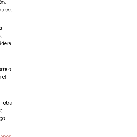
ón.
ara ese
s
te
idera
l
rte o
 el
r otra
de
lgo
eaños
.