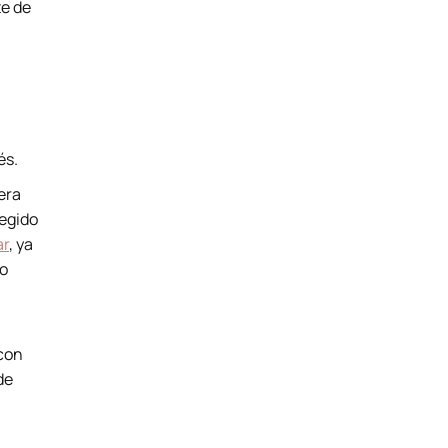
te de
és.
era
tegido
ar
, ya
no
 con
de