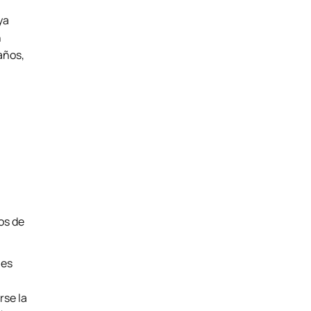
 ya
n
años,
os de
les
rse la