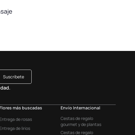
nsaje
Suscríbete
idad.
Flores más buscadas
Envío Internacional
Cestas de regalo
Entrega de rosas
gourmet y de plantas
Entrega de lirios
Cestas de regalo