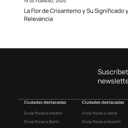
19 DE FEBRERO, 2020
La Flor de Crisantemo y Su Significado 
Relevancia
Suscríbet
newslette
Ciudades destacadas
Ciudades destacadas
Envía flores a Madrid
Envía flores a Viena
Envía flores a Berlín
Envía flores a Múnich