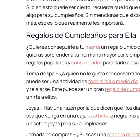
Si bien esto puede ser cierto, recuerda que lo que
algo para su cumpleaños. Sin mencionar que si co
más, eso es lo que realmente les importará.
Regalos de Cumpleaños para Ella
¿Quieres conseguirle a tu
mamá
un regalo único q
quieras sorprender a tu hermana mayor por siempr
regalos populares y
considerados
para darle a esa
Tema de spa – ¿A quién no le gusta ser consentid
puede ser una actividad de
todo el día o medio día
y relajarse. Este puede ser un gran
regalo de cum
unirte a ellos.
Joyas – Hay una razón por la que dicen que “los d
sea que venga en una caja
azul bebé
o negra, no p
un set de joyas para su cumpleaños.
Jornada de compras – ¿Buscas una
manera de cons