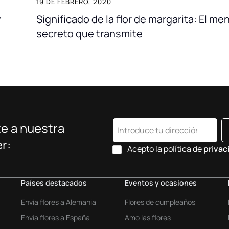
19 DE FEBRERO, 2020
y
Significado de la flor de margarita: El me
secreto que transmite
e a nuestra
r:
Acepto la política de
privac
Países destacados
Eventos y ocasiones
Envía flores a Alemania
Flores de cumpleaños
Envía flores a España
Amo las flores