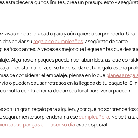
res establecer algunos límites, crea un presupuesto y asegúra
vez vivas en otra ciudad o país y aún quieras sorprenderla. Una
ecides enviar su
regalo de cumpleaños
, asegúrate de darte
mpleaños o antes. A veces es mejor que llegue antes que despu
laje. Algunos empaques pueden ser aburridos, así que consid
caja. De esta manera, si se tira o se daña, tu regalo estará pro
emás de considerar el embalaje, piensa en lo que
planeas regal
vío o pueden causar retrasos en la llegada de tu paquete. Si 
consulta con tu oficina de correos local para ver si pueden
s son un gran regalo para alguien, ¿por qué no sorprenderlos
que seguramente sorprenderán a ese
cumpleañero
. No se trata 
iento que pongas en hacer su día
extra especial.