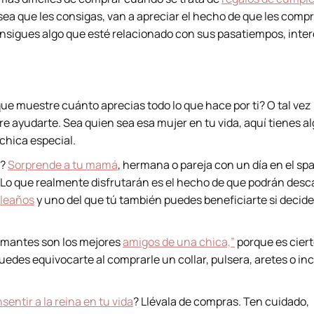
 sea que les consigas, van a apreciar el hecho de que les comp
nsigues algo que esté relacionado con sus pasatiempos, inter
ue muestre cuánto aprecias todo lo que hace por ti? O tal vez
e ayudarte. Sea quien sea esa mujer en tu vida, aquí tienes a
 chica especial.
o?
Sorprende a tu mamá
, hermana o pareja con un día en el spa
. Lo que realmente disfrutarán es el hecho de que podrán des
pleaños
y uno del que tú también puedes beneficiarte si decid
iamantes son los mejores
amigos de una chica,”
porque es ciert
uedes equivocarte al comprarle un collar, pulsera, aretes o in
entir a la reina en tu vida
? Llévala de compras. Ten cuidado,