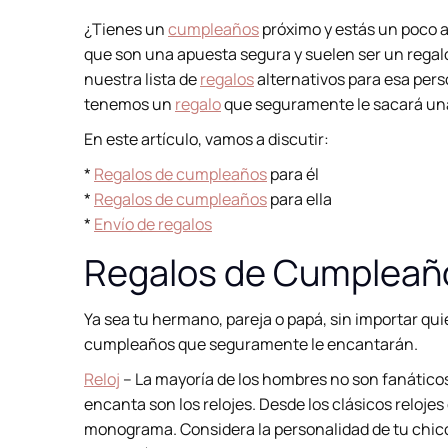
¿Tienes un
cumpleaños
próximo y estás un poco a
que son una apuesta segura y suelen ser un regal
nuestra lista de
regalos
alternativos para esa pers
tenemos un
regalo
que seguramente le sacará una
En este artículo, vamos a discutir:
*
Regalos de cumpleaños
para él
*
Regalos de cumpleaños
para ella
*
Envío de regalos
Regalos de Cumpleaño
Ya sea tu hermano, pareja o papá, sin importar qu
cumpleaños que seguramente le encantarán.
Reloj
– La mayoría de los hombres no son fanáticos
encanta son los relojes. Desde los clásicos reloj
monograma. Considera la personalidad de tu chico 