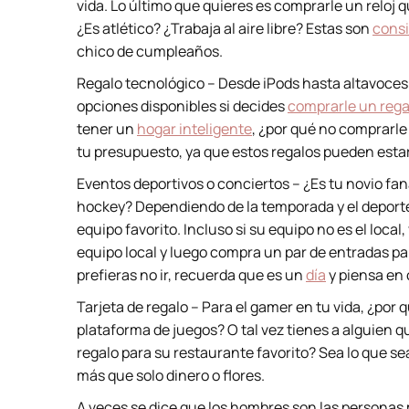
vida. Lo último que quieres es comprarle un reloj
¿Es atlético? ¿Trabaja al aire libre? Estas son
consi
chico de cumpleaños.
Regalo tecnológico – Desde iPods hasta altavoces 
opciones disponibles si decides
comprarle un rega
tener un
hogar inteligente
, ¿por qué no comprarle
tu presupuesto, ya que estos regalos pueden estar
Eventos deportivos o conciertos – ¿Es tu novio fa
hockey? Dependiendo de la temporada y el deporte
equipo favorito. Incluso si su equipo no es el local,
equipo local y luego compra un par de entradas par
prefieras no ir, recuerda que es un
día
y piensa en 
Tarjeta de regalo – Para el gamer en tu vida, ¿por
plataforma de juegos? O tal vez tienes a alguien qu
regalo para su restaurante favorito? Sea lo que se
más que solo dinero o flores.
A veces se dice que los hombres son las personas 