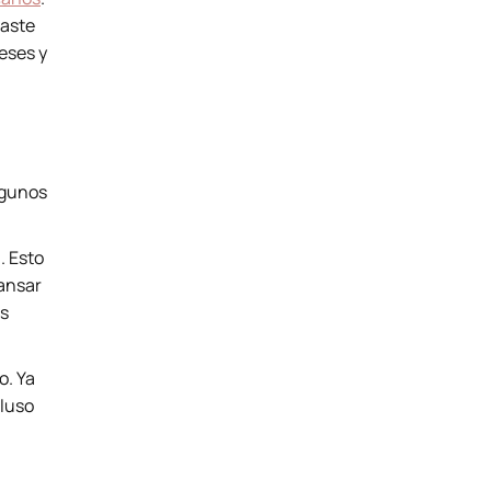
raste
eses y
lgunos
. Esto
cansar
es
o. Ya
cluso