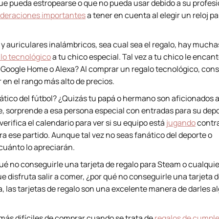
 que pueda estropearse o que no pueda usar debido a su profesi
deraciones importantes
a tener en cuenta al elegir un reloj p
y auriculares inalámbricos, sea cual sea el regalo, hay mucha
lo tecnológico
a tu chico especial. Tal vez a tu chico le encan
 Google Home o Alexa? Al comprar un regalo tecnológico, cons
 en el rango más alto de precios.
nático del fútbol? ¿Quizás tu papá o hermano son aficionados a
, sorprende a esa persona especial con entradas para su depo
 verifica el calendario para ver si su equipo está
jugando
contra
a ese partido. Aunque tal vez no seas fanático del deporte o
cuánto lo apreciarán.
 qué no conseguirle una tarjeta de regalo para Steam o cualquie
e disfruta salir a comer, ¿por qué no conseguirle una tarjeta 
a, las tarjetas de regalo son una excelente manera de darles a
más difíciles de comprar cuando se trata de
regalos de cumpl