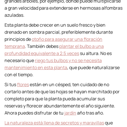
grandes árboles, por ejemplo, donde puede multiplicarse
a gran velocidad para extenderse en hermosas alfombras
azuladas.
Esta planta debe crecer en un suelo fresco y bien
drenado en sombra parcial, preferiblemente durante
principios de
otoño para asegurar una floración
temprana
. También debes
plantar el bulbo a una
profundidad equivalente a 2.5 veces
su altura. No es
necesario que
riego tus bulbos y no se necesita
mantenimiento en esta planta
, que puede naturalizarse
con el tiempo.
Si tus
flores
están en un césped, ten cuidado de no
cortarlo antes de que las hojas se hayan marchitado por
completo para que la planta pueda acumular sus
reservas y florecer abundantemente el año siguiente.
Ahora puedes disfrutar de tu
jardín
año tras año.
La naturaleza está llena de secretos y maravillas
que