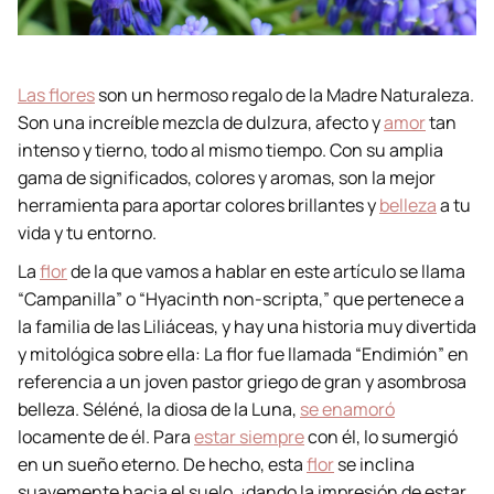
Las flores
son un hermoso regalo de la Madre Naturaleza.
Son una increíble mezcla de dulzura, afecto y
amor
tan
intenso y tierno, todo al mismo tiempo. Con su amplia
gama de significados, colores y aromas, son la mejor
herramienta para aportar colores brillantes y
belleza
a tu
vida y tu entorno.
La
flor
de la que vamos a hablar en este artículo se llama
“Campanilla” o “Hyacinth non-scripta,” que pertenece a
la familia de las Liliáceas, y hay una historia muy divertida
y mitológica sobre ella: La flor fue llamada “Endimión” en
referencia a un joven pastor griego de gran y asombrosa
belleza. Séléné, la diosa de la Luna,
se enamoró
locamente de él. Para
estar siempre
con él, lo sumergió
en un sueño eterno. De hecho, esta
flor
se inclina
suavemente hacia el suelo, ¡dando la impresión de estar